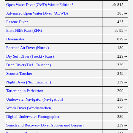
Open Water Diver (OWD) Winter Edition*
ab 815,--
Advanced Open Water Diver (AOWD)
385,--
Rescue Diver
425,--
Erste Hilfe Kurs (EFR)
ab 99,--
Divemaster
879,--
Enrched Air Diver (Nitrox)
139,--
Dry Suit Diver (Trocki - Kurs)
229,--
Deep Diver (Tief - Tauchen)
329,--
Scooter Taucher
249,--
Night Diver (Nachttauchen)
239,--
Tarierung in Perfektion
209,--
Underwater Navigator (Navigation)
239,--
Wreck Diver (Wracktauchen)
339,--
Digital Underwater Photographer
239,--
Search and Recovery Diver (suchen und bergen)
239,--