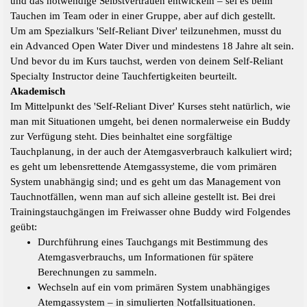
und das notwendige Selbstvertrauen entwickeln – sei es beim
Tauchen im Team oder in einer Gruppe, aber auf dich gestellt.
Um am Spezialkurs 'Self-Reliant Diver' teilzunehmen, musst du
ein Advanced Open Water Diver und mindestens 18 Jahre alt sein.
Und bevor du im Kurs tauchst, werden von deinem Self-Reliant
Specialty Instructor deine Tauchfertigkeiten beurteilt.
Akademisch
Im Mittelpunkt des 'Self-Reliant Diver' Kurses steht natürlich, wie
man mit Situationen umgeht, bei denen normalerweise ein Buddy
zur Verfügung steht. Dies beinhaltet eine sorgfältige
Tauchplanung, in der auch der Atemgasverbrauch kalkuliert wird;
es geht um lebensrettende Atemgassysteme, die vom primären
System unabhängig sind; und es geht um das Management von
Tauchnotfällen, wenn man auf sich alleine gestellt ist. Bei drei
Trainingstauchgängen im Freiwasser ohne Buddy wird Folgendes
geübt:
Durchführung eines Tauchgangs mit Bestimmung des
Atemgasverbrauchs, um Informationen für spätere
Berechnungen zu sammeln.
Wechseln auf ein vom primären System unabhängiges
Atemgassystem – in simulierten Notfallsituationen.