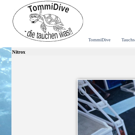
Direkt zum Seiteninhalt
TommiDive
Tauchs
Nitrox