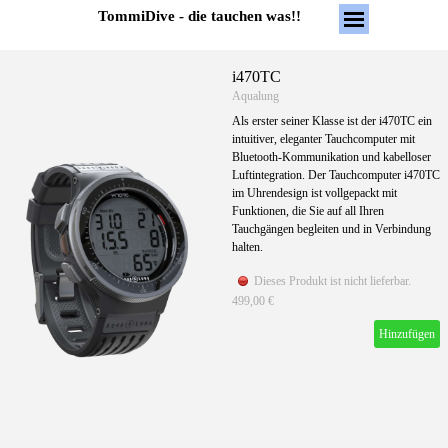
Direkt zum Seiteninhalt
Menü überspring
TommiDive - die tauchen was!!
i470TC
Aqualung
Als erster seiner Klasse ist der i470TC ein
intuitiver, eleganter Tauchcomputer mit
Bluetooth-Kommunikation und kabelloser
Luftintegration. Der Tauchcomputer i470TC
im Uhrendesign ist vollgepackt mit
Funktionen, die Sie auf all Ihren
Tauchgängen begleiten und in Verbindung
halten.
Dieses Produkt ist nicht lieferbar.
499,00 €
Hinzufügen