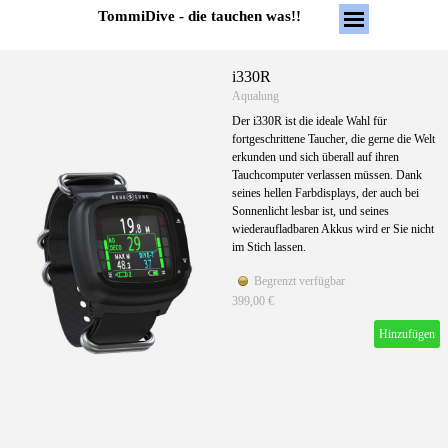
Direkt zum Seiteninhalt
Menü überspring
TommiDive - die tauchen was!!
i330R
Aqualung
Der i330R ist die ideale Wahl für
fortgeschrittene Taucher, die gerne die Welt
erkunden und sich überall auf ihren
Tauchcomputer verlassen müssen. Dank
seines hellen Farbdisplays, der auch bei
Sonnenlicht lesbar ist, und seines
wiederaufladbaren Akkus wird er Sie nicht
im Stich lassen.
Begrenzt verfügbar
399,00 €
Hinzufügen