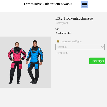
Direkt zum Seiteninhalt
Menü überspring
TommiDive - die tauchen was!!
EX2 Trockentauchanzug
Waterproof
rot
Auslaufartikel
Begrenzt verfügbar
1.699,00 €
Hinzufügen