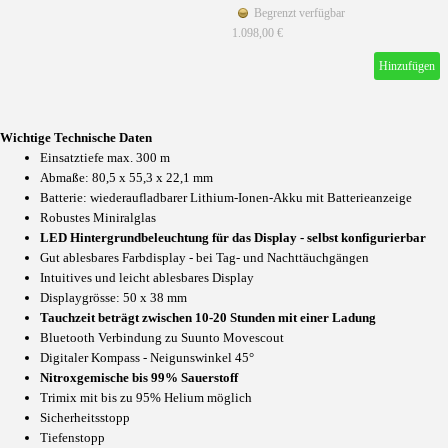
Begrenzt verfügbar
1.098,00 €
Hinzufügen
Wichtige Technische Daten
Einsatztiefe max. 300 m
Abmaße: 80,5 x 55,3 x 22,1 mm
Batterie: wiederaufladbarer Lithium-Ionen-Akku mit Batterieanzeige
Robustes Miniralglas
LED Hintergrundbeleuchtung für das Display - selbst konfigurierbar
Gut ablesbares Farbdisplay - bei Tag- und Nachttäuchgängen
Intuitives und leicht ablesbares Display
Displaygrösse: 50 x 38 mm
Tauchzeit beträgt zwischen 10-20 Stunden mit einer Ladung
Bluetooth Verbindung zu Suunto Movescout
Digitaler Kompass - Neigunswinkel 45°
Nitroxgemische bis 99% Sauerstoff
Trimix mit bis zu 95% Helium möglich
Sicherheitsstopp
Tiefenstopp