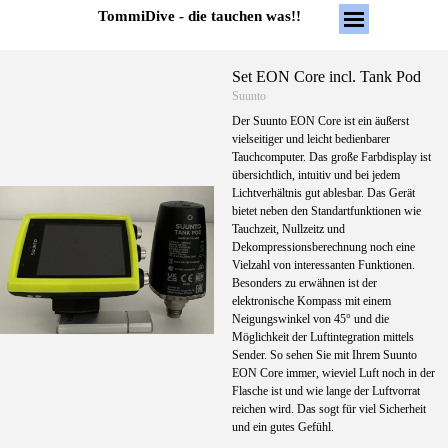
Direkt zum Seiteninhalt
Menü überspring
TommiDive - die tauchen was!!
Set EON Core incl. Tank Pod
Suunto
Der Suunto EON Core ist ein äußerst
vielseitiger und leicht bedienbarer
Tauchcomputer. Das große Farbdisplay ist
übersichtlich, intuitiv und bei jedem
Lichtverhältnis gut ablesbar. Das Gerät
bietet neben den Standartfunktionen wie
Tauchzeit, Nullzeitz und
Dekompressionsberechnung noch eine
Vielzahl von interessanten Funktionen.
Besonders zu erwähnen ist der
elektronische Kompass mit einem
Neigungswinkel von 45° und die
Möglichkeit der Luftintegration mittels
Sender. So sehen Sie mit Ihrem Suunto
EON Core immer, wieviel Luft noch in der
Flasche ist und wie lange der Luftvorrat
reichen wird. Das sogt für viel Sicherheit
und ein gutes Gefühl.