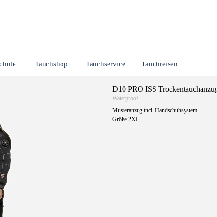
Menü überspringen
chule
Tauchshop
Tauchservice
Tauchreisen
▼
▼
▼
▼
D10 PRO ISS Trockentauchanzu
Waterproof
Musteranzug incl. Handschuhsystem
Größe 2XL