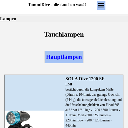
TommiDive - die tauchen was!!
Lampen
Tauchlampen
Hauptlampen
SOLA Dive 1200 SF
LMI
besticht durch die kompakten Maße
(56mm x 104mm), das geringe Gewicht
(244 g), die überagende Lichtleistung und
die Umschaltmöglichkeit von Flood 60°
auf Spot 12° High - 1200 / 500 Lumen -
110min, Med - 600 / 250 lumen -
220min, Low - 200 / 125 Lumen -
440min.