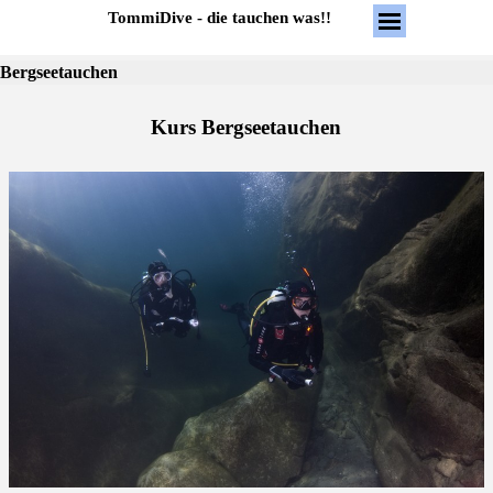
Direkt zum Seiteninhalt
Menü überspring
TommiDive - die tauchen was!!
Bergseetauchen
Kurs Bergseetauchen